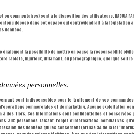
t ou commentaires) sont à la disposition des utilisateurs. RAOUIA FAH
ntenu déposé dans cet espace qui contreviendrait à la législation ap
des données.
 également la possibilité de mettre en cause la responsabilité civile 
 raciste, injurieux, diffamant, ou pornographique, quel que soit le 
 données personnelles.
ncernant sont indispensables pour le traitement de vos commandes.
, d'opérations commerciales et de marketing. Aucune exploitation c
ion à des Tiers. Ces informations sont confidentielles et conservées
s aux personnes faisant l'objet d'informations nominatives qu'e
pression des données qui les concernent (article 34 de la loi "Informa