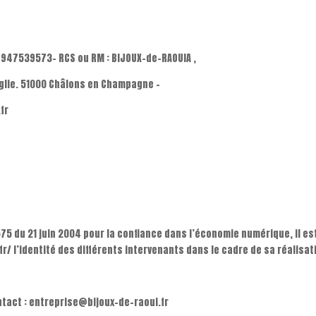
: 947539573– RCS ou RM : BIJOUX–de-RAOUIA ,
oglie. 51000 Châlons en Champagne -
fr
4-575 du 21 juin 2004 pour la confiance dans l’économie numérique, il es
/ l’identité des différents intervenants dans le cadre de sa réalisati
ontact : entreprise@bijoux-de-raoui.fr