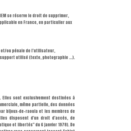
EM se réserve le droit de supprimer,
plicable en France, en particulier aux
et/ou pénale de l’utilisateur,
support utilisé (texte, photographie …).
 Elles sont exclusivement destinées à
ommerciale, même partielle, des données
 par bijoux-de-raouia et les membres de
lles disposent d'un droit d'accès, de
tique et libertés" du 6 janvier 1978). De