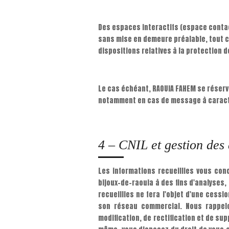
Des espaces interactifs (espace contac
sans mise en demeure préalable, tout co
dispositions relatives à la protection 
Le cas échéant, RAOUIA FAHEM se réserve
notamment en cas de message à caractère
4 – CNIL et gestion des
Les informations recueillies vous co
bijoux-de-raouia à des fins d'analyses
recueillies ne fera l'objet d'une cess
son réseau commercial. Nous rappelon
modification, de rectification et de sup