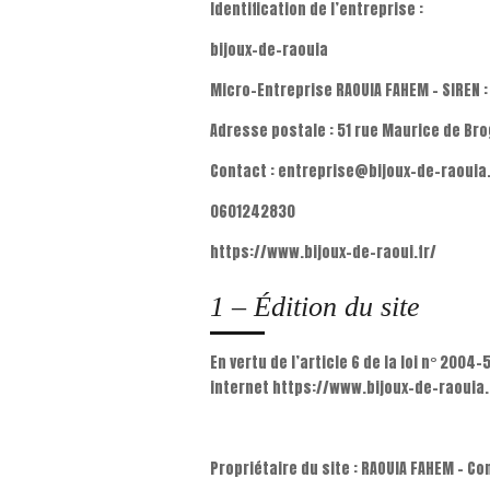
Identification de l’entreprise :
bijoux-de-raouia
Micro-Entreprise RAOUIA FAHEM – SIREN 
Adresse postale : 51 rue Maurice de Br
Contact : entreprise@bijoux-de-raouia.
0601242830
https://www.bijoux-de-raoui.fr/
1 – Édition du site
En vertu de l’article 6 de la loi n° 200
internet https://www.bijoux-de-raouia.fr
Propriétaire du site : RAOUIA FAHEM – C