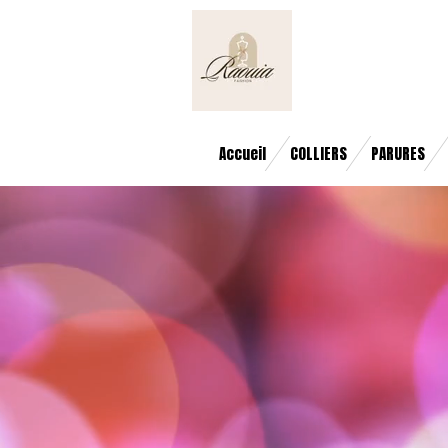
Passer
au
contenu
principal
Accueil
COLLIERS
PARURES