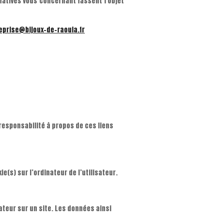
natives vous concernant fassent l'objet
eprise@bijoux-de-raouia.fr
responsabilité à propos de ces liens
e(s) sur l’ordinateur de l’utilisateur.
sateur sur un site. Les données ainsi