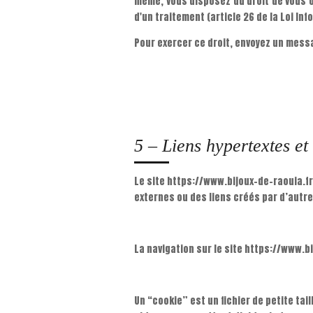
même, vous disposez du droit de vous o
d'un traitement (article 26 de la Loi Inf
Pour exercer ce droit, envoyez un mess
5 – Liens hypertextes et
Le site https://www.bijoux-de-raouia.fr
externes ou des liens créés par d’autre
La navigation sur le site https://www.bi
Un “cookie” est un fichier de petite tai