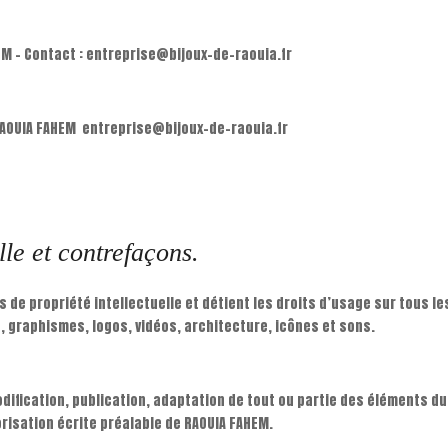
HEM – Contact : entreprise@bijoux-de-raouia.fr
RAOUIA FAHEM entreprise@bijoux-de-raouia.fr
lle et contrefaçons.
s de propriété intellectuelle et détient les droits d’usage sur tous l
, graphismes, logos, vidéos, architecture, icônes et sons.
ification, publication, adaptation de tout ou partie des éléments du s
orisation écrite préalable de RAOUIA FAHEM.