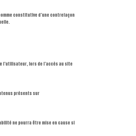
e comme constitutive d’une contrefaçon
elle.
’utilisateur, lors de l’accès au site
contenus présents sur
bilité ne pourra être mise en cause si