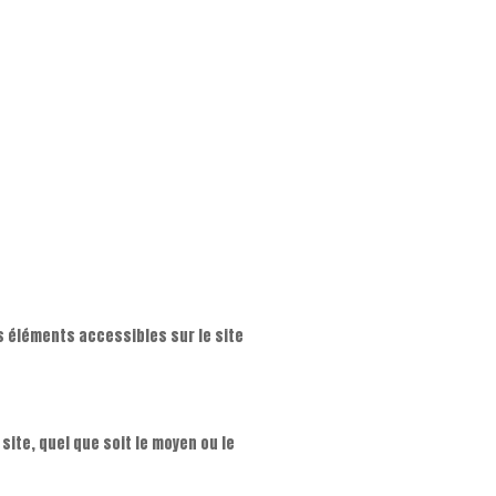
es éléments accessibles sur le site
ite, quel que soit le moyen ou le