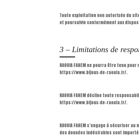
Toute exploitation non autorisée du si
et poursuivie conformément aux disposit
3 – Limitations de respo
RAOUIA FAHEM ne pourra être tenu pour r
https://www.bijoux-de-raouia.fr/.
RAOUIA FAHEM décline toute responsabili
https://www.bijoux-de-raouia.fr/.
RAOUIA FAHEM s’engage à sécuriser au m
des données indésirables sont importées