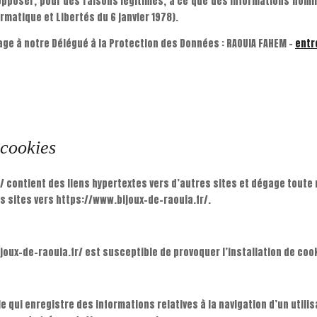
pposer, pour des raisons légitimes, à ce que des informations nomi
ormatique et Libertés du 6 janvier 1978).
age à notre Délégué à la Protection des Données : RAOUIA FAHEM –
entr
 cookies
/ contient des liens hypertextes vers d’autres sites et dégage toute 
s sites vers https://www.bijoux-de-raouia.fr/.
joux-de-raouia.fr/ est susceptible de provoquer l’installation de cooki
lle qui enregistre des informations relatives à la navigation d’un utili