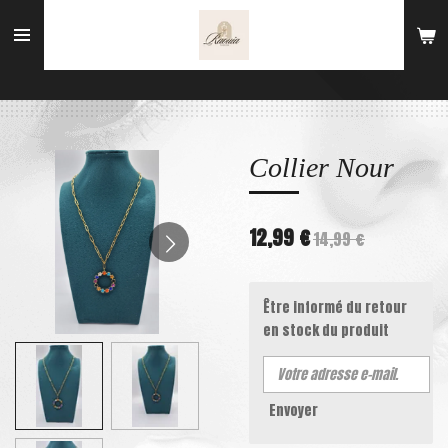
Passer
au
contenu
principal
Collier Nour
12,99 €
14,99 €
Être informé du retour
en stock du produit
Envoyer