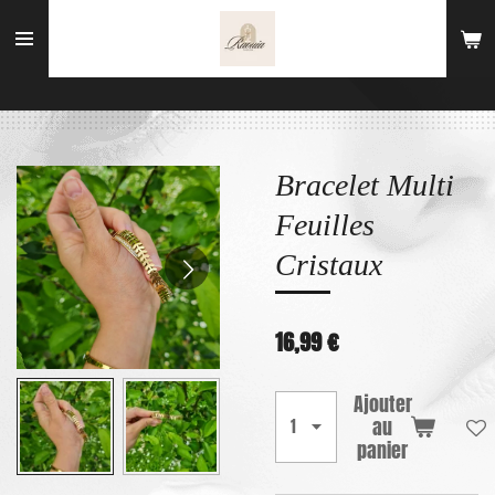
Passer
au
contenu
principal
Bracelet Multi
Feuilles
Cristaux
16,99 €
Ajouter
au
panier