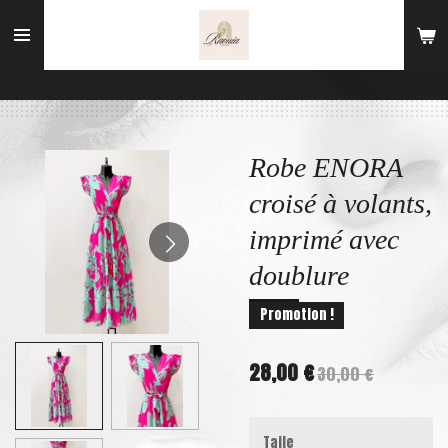
Passer
au
contenu
principal
Robe ENORA
croisé à volants,
imprimé avec
doublure
Promotion !
28,00 €
30,00 €
Taile