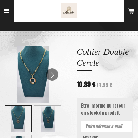
Passer
au
contenu
principal
Collier Double
Cercle
10,99 €
14,99 €
Être informé du retour
en stock du produit
Envoyer