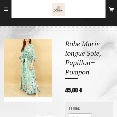
Passer
au
contenu
principal
Robe Marie
longue Soie,
Papillon+
Pompon
45,00 €
Tailles