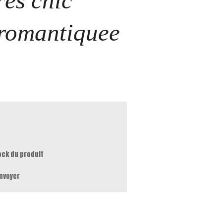
rès chic
romantiquee
ock du produit
nvoyer