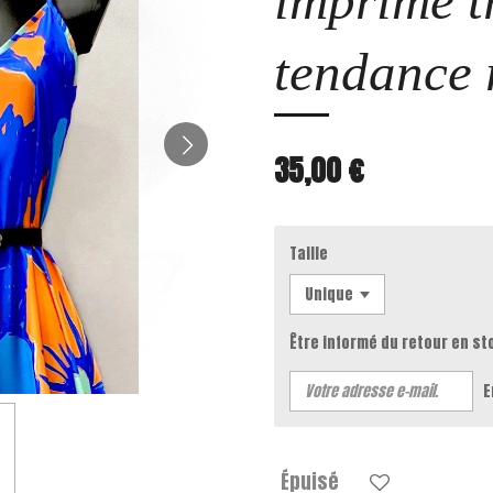
imprimé t
tendance 
35,00 €
Taille
Être informé du retour en st
E
Épuisé