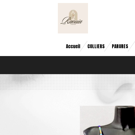
Passer
au
contenu
principal
Accueil
COLLIERS
PARURES