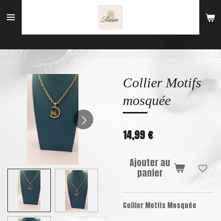
Passer
au
contenu
principal
Collier Motifs
mosquée
14,99 €
Ajouter au
panier
Collier Motifs Mosquée