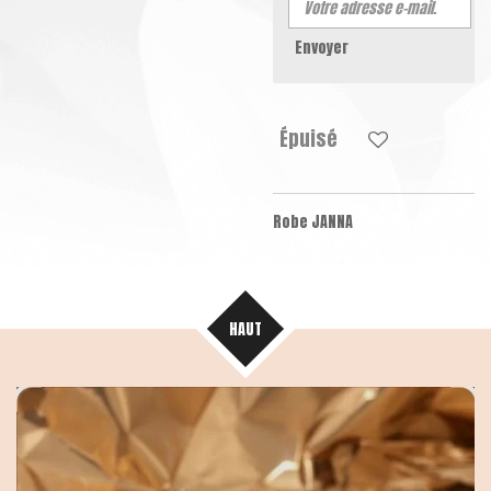
Envoyer
Épuisé
Robe JANNA
HAUT