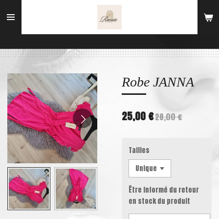
Passer
au
contenu
principal
Robe JANNA
25,00 €
28,00 €
Tailles
Être informé du retour
en stock du produit