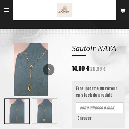
Passer
au
contenu
principal
Sautoir NAYA
14,99 €
20,99 €
Être informé du retour
en stock du produit
Envoyer