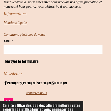
Inscrivez-vous à notre newsletter pour recevoir nos offres,promotion et
nouveauté.Vous pourrez vous désinscrire à tout moment.
Informations
Mentions légales
Conditions générales de vente
e-mail *
Envoyer le formulaire
Newsletter
Partager
Partager
Partager
Partager
contactez-nous
I
Ce site utilise des cookies afin d’améliorer votre
n
expérience utilisateur et vous proposer des