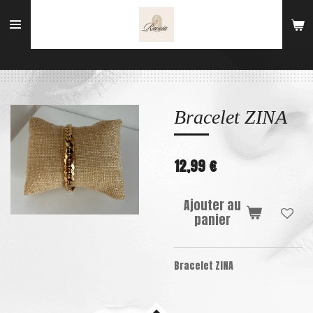
Passer
au
contenu
principal
Bracelet ZINA
12,99 €
Ajouter au
panier
Bracelet ZINA