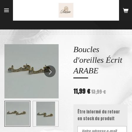
Passer
au
contenu
principal
Boucles
d'oreilles Écrit
ARABE
11,99 €
13,99 €
Être informé du retour
en stock du produit