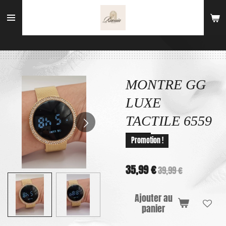
Passer
au
contenu
principal
MONTRE GG
LUXE
TACTILE 6559
Promotion !
35,99 €
39,99 €
Ajouter au
panier