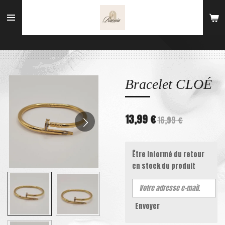
Passer
au
contenu
principal
Bracelet CLOÉ
13,99 €
16,99 €
Être informé du retour
en stock du produit
Envoyer