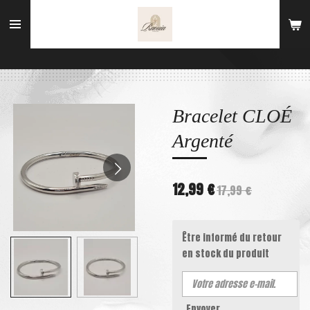
Passer
au
contenu
principal
Bracelet CLOÉ
Argenté
12,99 €
17,99 €
Être informé du retour
en stock du produit
Envoyer