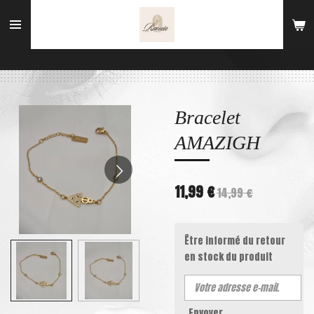
Passer
au
contenu
principal
Bracelet
AMAZIGH
11,99 €
14,99 €
Être informé du retour
en stock du produit
Envoyer