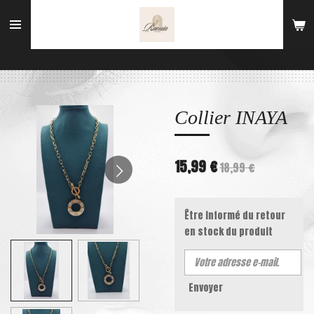
Passer
au
contenu
principal
Collier INAYA
15,99 €
18,99 €
Être informé du retour
en stock du produit
Envoyer