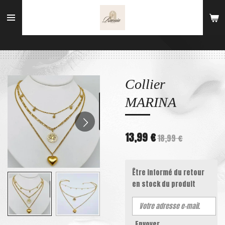
Passer
au
contenu
principal
Collier
MARINA
13,99 €
18,99 €
Être informé du retour
en stock du produit
Envoyer