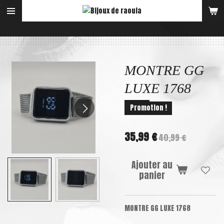
Passer
au
contenu
principal
MONTRE GG
LUXE 1768
Promotion !
35,99 €
40,99 €
Ajouter au
panier
MONTRE GG LUXE 1768