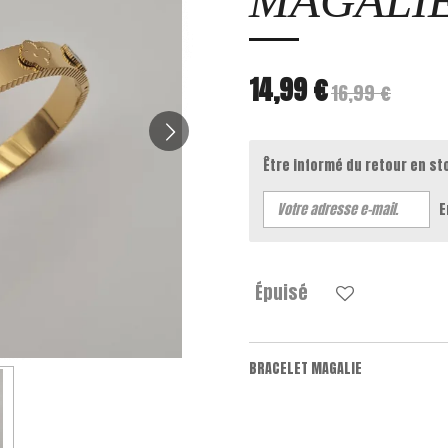
MAGALI
14,99 €
16,99 €
Être informé du retour en st
E
Épuisé
BRACELET MAGALIE