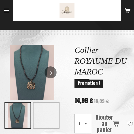
Passer
au
contenu
principal
Collier
ROYAUME DU
MAROC
Promotion !
14,99 €
18,99 €
Ajouter
au
panier