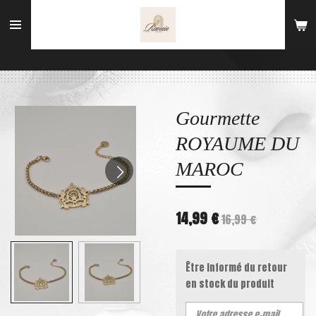
Passer
au
contenu
principal
Gourmette
ROYAUME DU
MAROC
14,99 €
16,99 €
Être informé du retour
en stock du produit