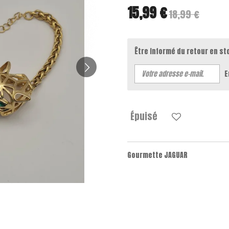
15,99 €
18,99 €
Être informé du retour en st
E
Épuisé
Gourmette JAGUAR