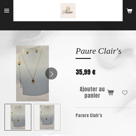
Passer
au
contenu
principal
Paure Clair's
35,99 €
Ajouter au
panier
Parure Clair's