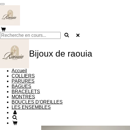
Passer
au
contenu
principal
Bijoux de raouia
Accueil
COLLIERS
PARURES
BAGUES
BRACELETS
MONTRES
BOUCLES D'OREILLES
LES ENSEMBLES