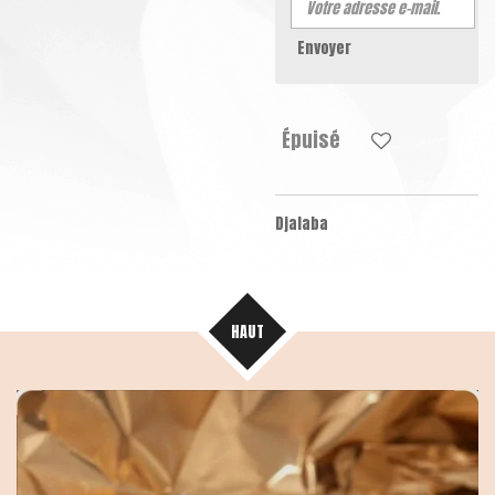
Envoyer
Épuisé
Djalaba
HAUT