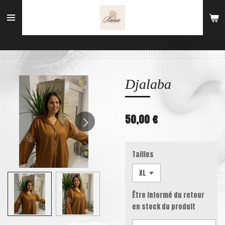
Passer
au
contenu
principal
Djalaba
50,00 €
Tailles
Être informé du retour
en stock du produit