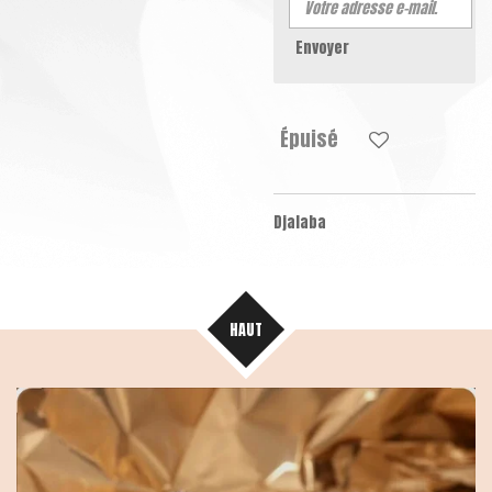
Envoyer
Épuisé
Djalaba
HAUT