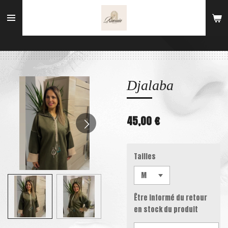
Passer
au
contenu
principal
Djalaba
45,00 €
Tailles
Être informé du retour
en stock du produit