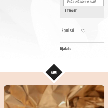
Envoyer
Épuisé
Djalaba
HAUT