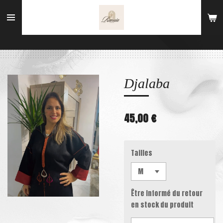
Passer
au
contenu
principal
Djalaba
45,00 €
Tailles
Être informé du retour
en stock du produit