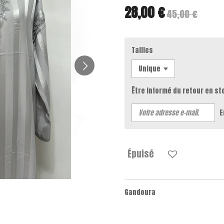
28,00 €
45,00 €
Tailles
Être informé du retour en st
E
Épuisé
Gandoura