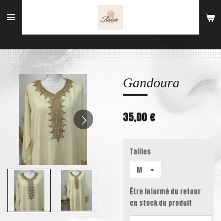
Passer
au
contenu
principal
Gandoura
35,00 €
Tailles
Être informé du retour
en stock du produit