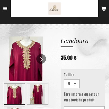
Passer
au
contenu
principal
Gandoura
35,00 €
Tailles
Être informé du retour
en stock du produit