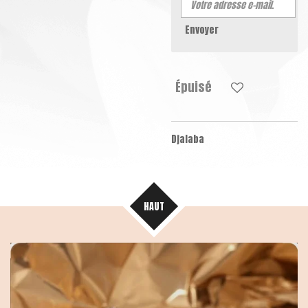
Envoyer
Épuisé
Djalaba
HAUT