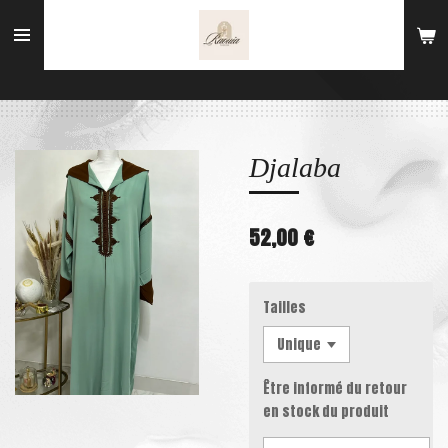
Passer
au
contenu
principal
Djalaba
52,00 €
Tailles
Être informé du retour
en stock du produit