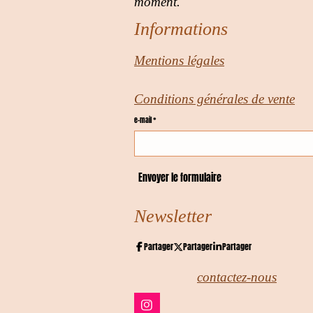
moment.
Informations
Mentions légales
Conditions générales de vente
e-mail *
Envoyer le formulaire
Newsletter
Partager
Partager
Partager
contactez-nous
I