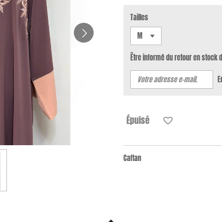
Tailles
Être informé du retour en stock 
E
Épuisé
Caftan