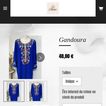
Passer
au
contenu
principal
Gandoura
48,00 €
Tailles
Être informé du retour en
stock du produit