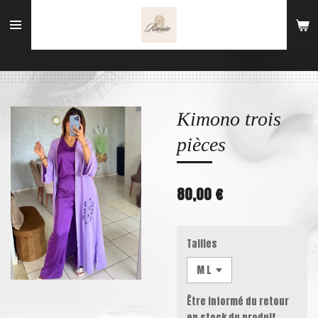
Passer
au
contenu
principal
Kimono trois
pièces
80,00 €
Tailles
Être informé du retour
en stock du produit