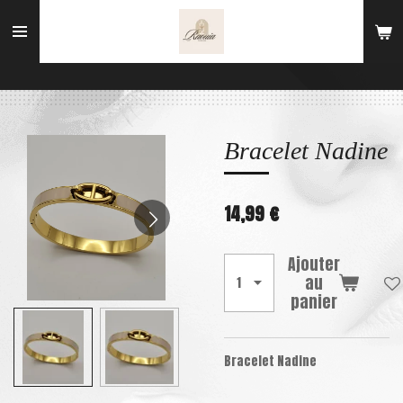
Passer
au
contenu
principal
Bracelet Nadine
14,99 €
Ajouter
au
panier
Bracelet Nadine