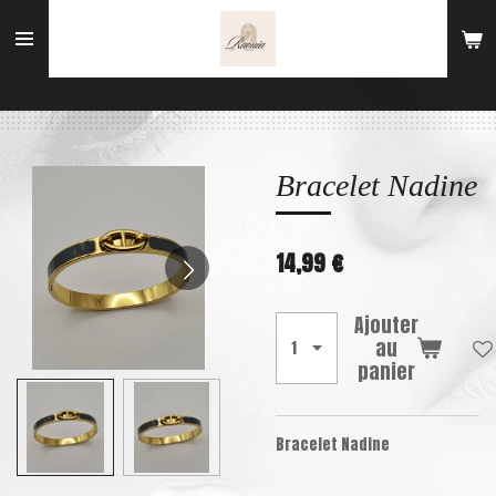
Passer
au
contenu
principal
Bracelet Nadine
14,99 €
Ajouter
au
panier
Bracelet Nadine