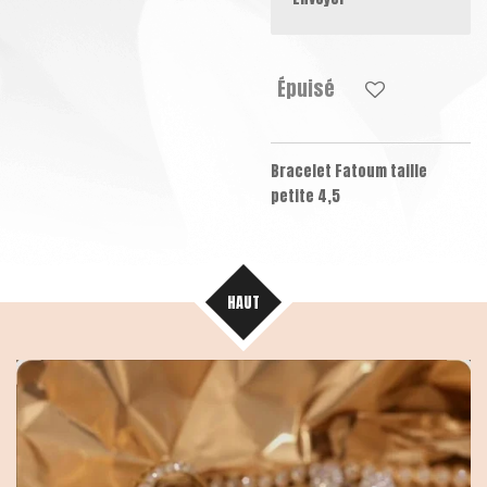
Épuisé
Bracelet Fatoum
taille
petite 4,5
HAUT