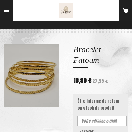
Passer
au
contenu
principal
Bracelet
Fatoum
18,99 €
27,99 €
Être informé du retour
en stock du produit
Envoyer