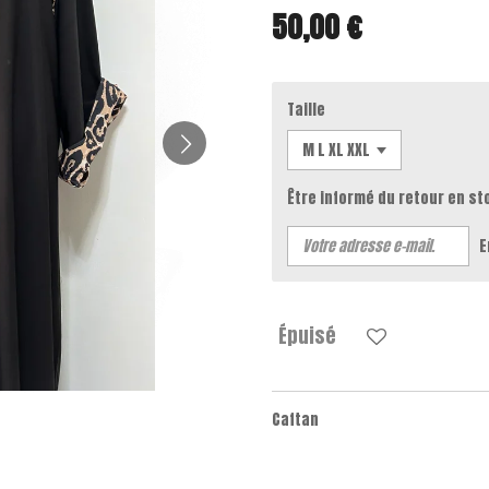
50,00 €
Taille
Être informé du retour en st
E
Épuisé
Caftan