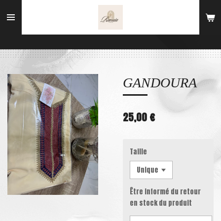
Passer
au
contenu
principal
GANDOURA
25,00 €
Taille
Être informé du retour
en stock du produit