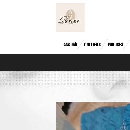
Passer
au
contenu
principal
Accueil
COLLIERS
PARURES