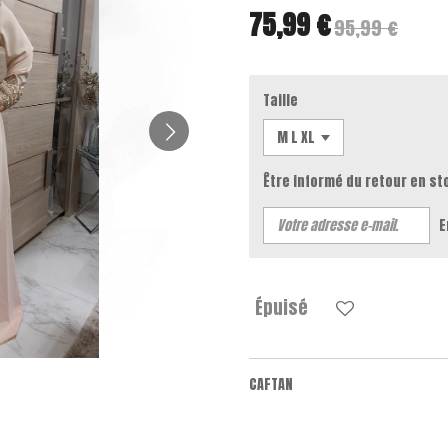
75,99 €
95,99 €
Taille
Être informé du retour en st
E
Épuisé
CAFTAN