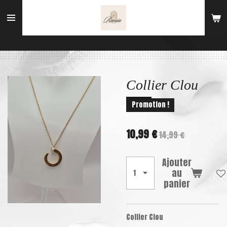
Passer
au
contenu
principal
Collier Clou
Promotion !
10,99 €
14,99 €
Ajouter
au
panier
Collier Clou