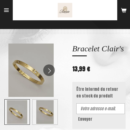
Passer
au
contenu
principal
Bracelet Clair's
13,99 €
Être informé du retour
en stock du produit
Envoyer