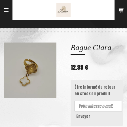
Passer
au
contenu
principal
Bague Clara
12,99 €
Être informé du retour
en stock du produit
Envoyer