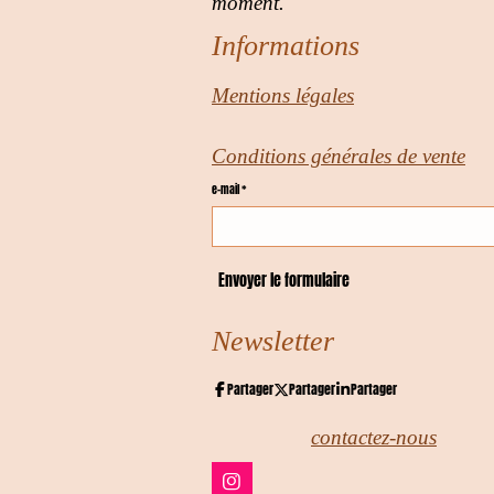
moment.
Informations
Mentions légales
Conditions générales de vente
e-mail *
Envoyer le formulaire
Newsletter
Partager
Partager
Partager
contactez-nous
I