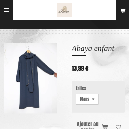
Passer
au
contenu
principal
Abaya enfant
13,99 €
Tailles
Ajouter au