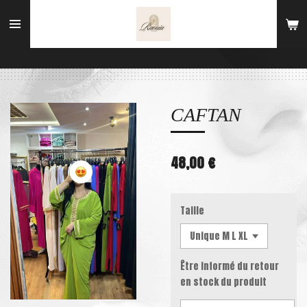
Passer
au
contenu
principal
CAFTAN
48,00 €
Taille
Être informé du retour
en stock du produit