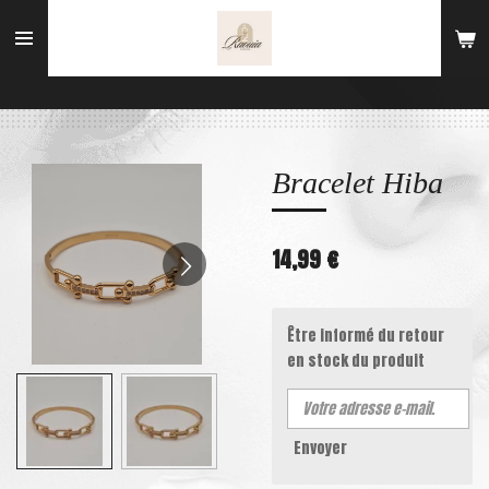
Passer
au
contenu
principal
Bracelet Hiba
14,99 €
Être informé du retour
en stock du produit
Envoyer