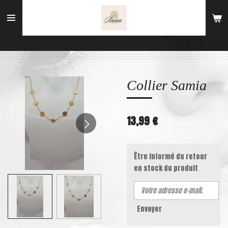
Passer
au
contenu
principal
Collier Samia
13,99 €
Être informé du retour
en stock du produit
Envoyer